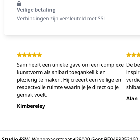
Veilige betaling
Verbindingen zijn versleuteld met SSL.
Sam heeft een unieke gave om een complexe
De be
kunstvorm als shibari toegankelijk en
inspi
plezierig te maken. Hij creëert een veilige en
verdi
respectvolle ruimte waarin je je direct op je
shibar
gemak voelt.
Alan
Kimbereley
Studio ES
W. Wenemaerstraat 42
9000 Gent BE
0499353160