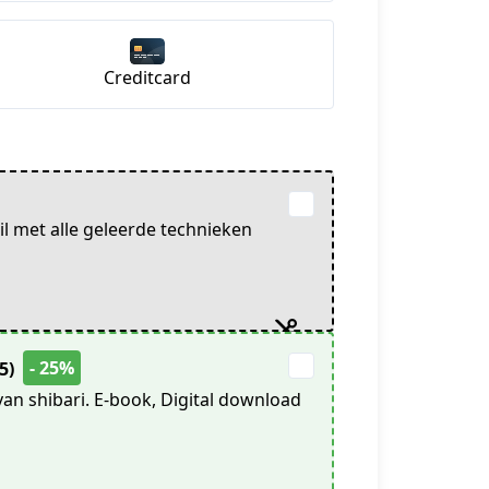
Creditcard
il met alle geleerde technieken
- 25%
25)
an shibari. E-book, Digital download